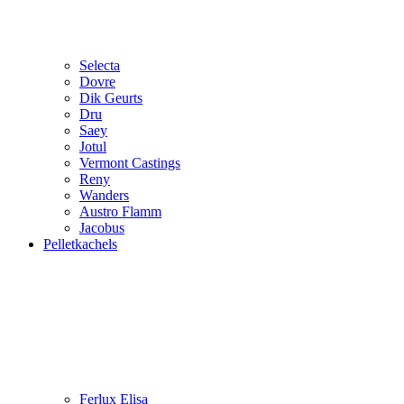
Selecta
Dovre
Dik Geurts
Dru
Saey
Jotul
Vermont Castings
Reny
Wanders
Austro Flamm
Jacobus
Pelletkachels
Ferlux Elisa