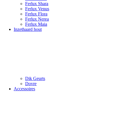
Ferlux Shara
Ferlux Venus
Ferlux Flora
Ferlux Nerea
Ferlux Maia
Inzethaard hout
Dik Geurts
Dovre
Accessoires