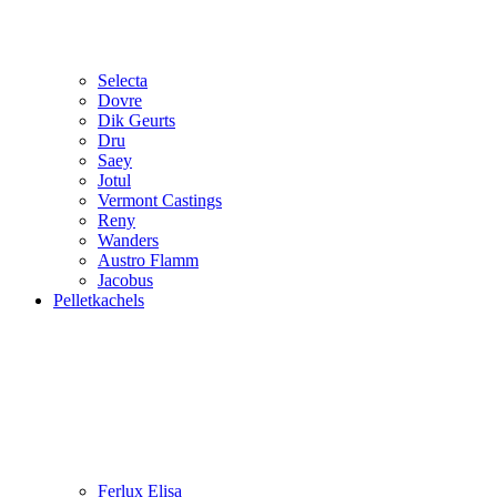
Selecta
Dovre
Dik Geurts
Dru
Saey
Jotul
Vermont Castings
Reny
Wanders
Austro Flamm
Jacobus
Pelletkachels
Ferlux Elisa