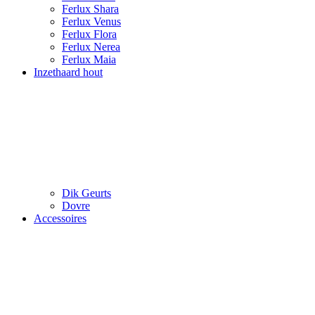
Ferlux Shara
Ferlux Venus
Ferlux Flora
Ferlux Nerea
Ferlux Maia
Inzethaard hout
Dik Geurts
Dovre
Accessoires