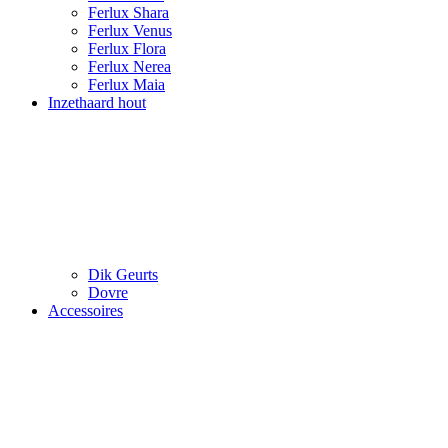
Ferlux Shara
Ferlux Venus
Ferlux Flora
Ferlux Nerea
Ferlux Maia
Inzethaard hout
Dik Geurts
Dovre
Accessoires