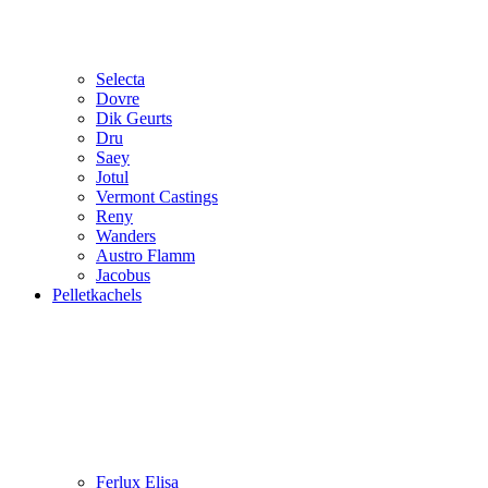
Selecta
Dovre
Dik Geurts
Dru
Saey
Jotul
Vermont Castings
Reny
Wanders
Austro Flamm
Jacobus
Pelletkachels
Ferlux Elisa