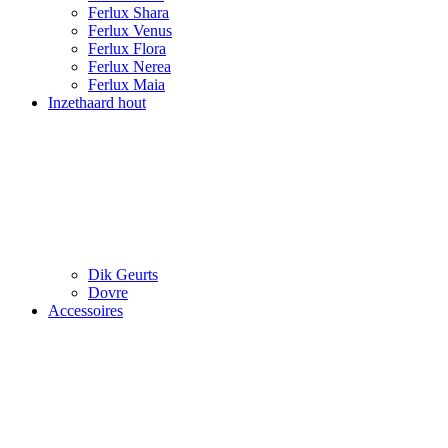
Ferlux Shara
Ferlux Venus
Ferlux Flora
Ferlux Nerea
Ferlux Maia
Inzethaard hout
Dik Geurts
Dovre
Accessoires