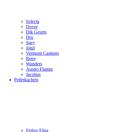
Selecta
Dovre
Dik Geurts
Dru
Saey
Jotul
Vermont Castings
Reny
Wanders
Austro Flamm
Jacobus
Pelletkachels
Ferlux Elisa