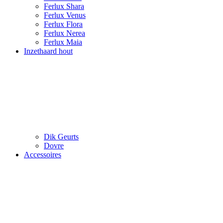
Ferlux Shara
Ferlux Venus
Ferlux Flora
Ferlux Nerea
Ferlux Maia
Inzethaard hout
Dik Geurts
Dovre
Accessoires