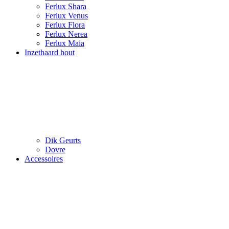
Ferlux Shara
Ferlux Venus
Ferlux Flora
Ferlux Nerea
Ferlux Maia
Inzethaard hout
Dik Geurts
Dovre
Accessoires