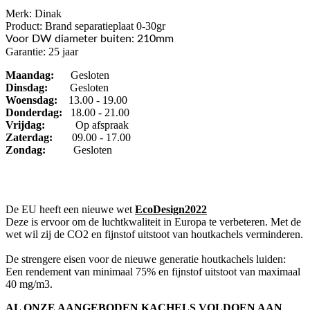
Merk: Dinak
Product: Brand separatieplaat 0-30gr
Voor DW diameter buiten: 210mm
Garantie: 25 jaar
Maandag:
Gesloten
Dinsdag
:
Gesloten
Woensdag:
13.00 - 19.00
Donderdag:
18.00 - 21.00
Vrijdag:
Op afspraak
Zaterdag:
09.00 - 17.00
Zondag:
Gesloten
De EU heeft een nieuwe wet
EcoDesign2022
Deze is ervoor om de luchtkwaliteit in Europa te verbeteren. Met de
wet wil zij de CO2 en fijnstof uitstoot van houtkachels verminderen.
De strengere eisen voor de nieuwe generatie houtkachels luiden:
Een rendement van minimaal 75% en fijnstof uitstoot van maximaal
40 mg/m3.
AL ONZE AANGEBODEN KACHELS VOLDOEN AAN