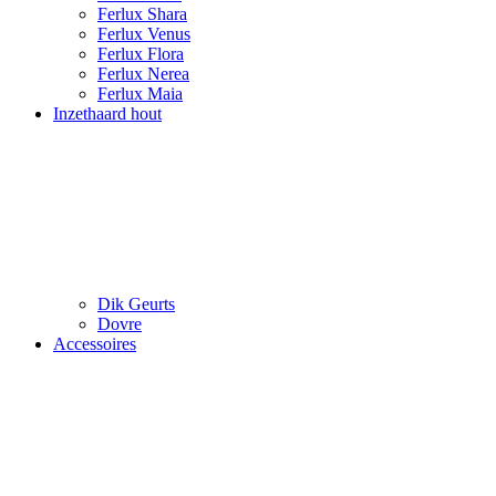
Ferlux Shara
Ferlux Venus
Ferlux Flora
Ferlux Nerea
Ferlux Maia
Inzethaard hout
Dik Geurts
Dovre
Accessoires