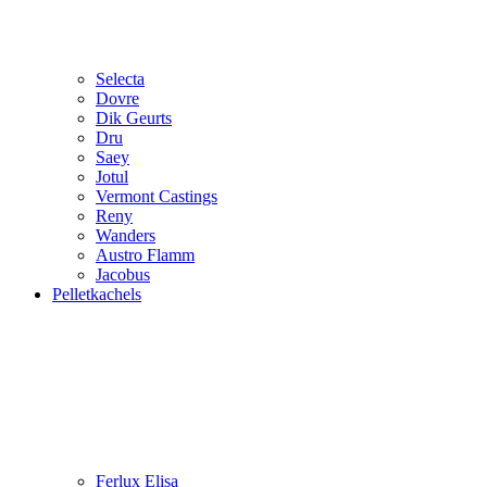
Selecta
Dovre
Dik Geurts
Dru
Saey
Jotul
Vermont Castings
Reny
Wanders
Austro Flamm
Jacobus
Pelletkachels
Ferlux Elisa