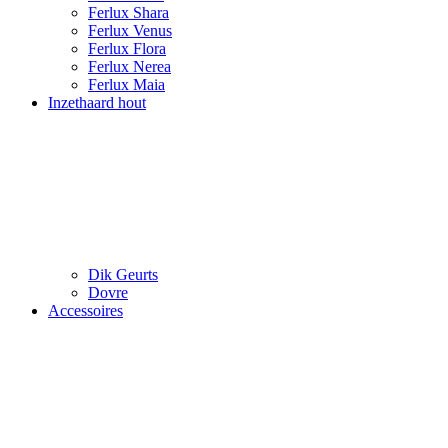
Ferlux Shara
Ferlux Venus
Ferlux Flora
Ferlux Nerea
Ferlux Maia
Inzethaard hout
Dik Geurts
Dovre
Accessoires