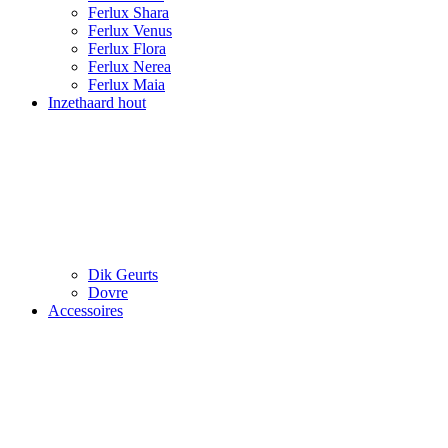
Ferlux Shara
Ferlux Venus
Ferlux Flora
Ferlux Nerea
Ferlux Maia
Inzethaard hout
Dik Geurts
Dovre
Accessoires