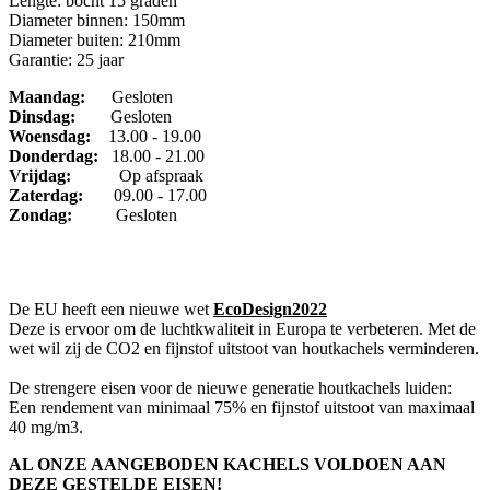
Lengte: bocht 15 graden
Diameter binnen: 150mm
Diameter buiten: 210mm
Garantie: 25 jaar
Maandag:
Gesloten
Dinsdag
:
Gesloten
Woensdag:
13.00 - 19.00
Donderdag:
18.00 - 21.00
Vrijdag:
Op afspraak
Zaterdag:
09.00 - 17.00
Zondag:
Gesloten
De EU heeft een nieuwe wet
EcoDesign2022
Deze is ervoor om de luchtkwaliteit in Europa te verbeteren. Met de
wet wil zij de CO2 en fijnstof uitstoot van houtkachels verminderen.
De strengere eisen voor de nieuwe generatie houtkachels luiden:
Een rendement van minimaal 75% en fijnstof uitstoot van maximaal
40 mg/m3.
AL ONZE AANGEBODEN KACHELS VOLDOEN AAN
DEZE GESTELDE EISEN!