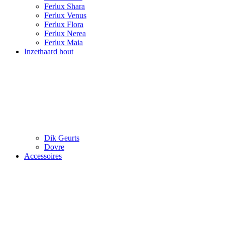
Ferlux Shara
Ferlux Venus
Ferlux Flora
Ferlux Nerea
Ferlux Maia
Inzethaard hout
Dik Geurts
Dovre
Accessoires