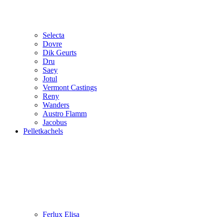
Selecta
Dovre
Dik Geurts
Dru
Saey
Jotul
Vermont Castings
Reny
Wanders
Austro Flamm
Jacobus
Pelletkachels
Ferlux Elisa