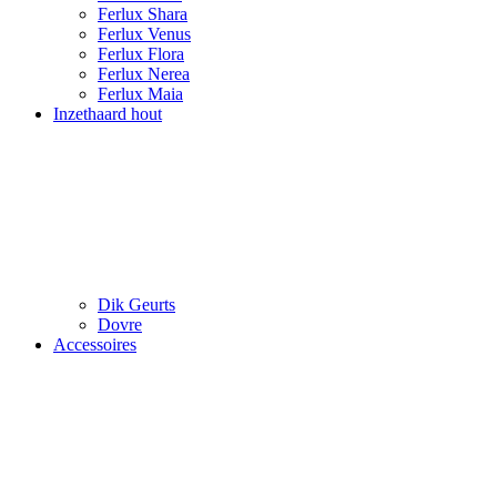
Ferlux Shara
Ferlux Venus
Ferlux Flora
Ferlux Nerea
Ferlux Maia
Inzethaard hout
Dik Geurts
Dovre
Accessoires