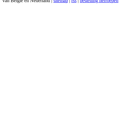
van België en Nederland |
sitemap
|
rss
|
bestelling herroepen