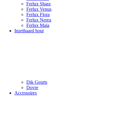
Ferlux Shara
Ferlux Venus
Ferlux Flora
Ferlux Nerea
Ferlux Maia
Inzethaard hout
Dik Geurts
Dovre
Accessoires