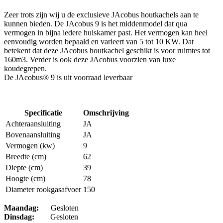
Zeer trots zijn wij u de exclusieve JAcobus houtkachels aan te
kunnen bieden. De JAcobus 9 is het middenmodel dat qua
vermogen in bijna iedere huiskamer past. Het vermogen kan heel
eenvoudig worden bepaald en varieert van 5 tot 10 KW. Dat
betekent dat deze JAcobus houtkachel geschikt is voor ruimtes tot
160m3. Verder is ook deze JAcobus voorzien van luxe
koudegrepen.
De JAcobus® 9 is uit voorraad leverbaar
Specificatie
Omschrijving
Achteraansluiting
JA
Bovenaansluiting
JA
Vermogen (kw)
9
Breedte (cm)
62
Diepte (cm)
39
Hoogte (cm)
78
Diameter rookgasafvoer
150
Maandag:
Gesloten
Dinsdag
:
Gesloten