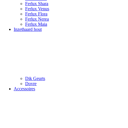
Ferlux Shara
Ferlux Venus
Ferlux Flora
Ferlux Nerea
Ferlux Maia
Inzethaard hout
Dik Geurts
Dovre
Accessoires