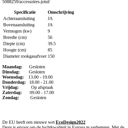
5088259/accessoires-jotul/
Specificatie
Omschrijving
Achteraansluiting
JA
Bovenaansluiting
JA
Vermogen (kw)
9
Breedte (cm)
56
Diepte (cm)
39.5
Hoogte (cm)
85
Diameter rookgasafvoer
150
Maandag:
Gesloten
Dinsdag
:
Gesloten
Woensdag:
13.00 - 19.00
Donderdag:
18.00 - 21.00
Vrijdag:
Op afspraak
Zaterdag:
09.00 - 17.00
Zondag:
Gesloten
De EU heeft een nieuwe wet
EcoDesign2022
Deze is ervoor om de luchtkwaliteit in Europa te verbeteren. Met de