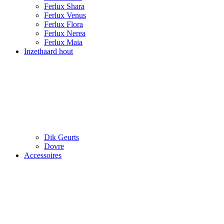
Ferlux Shara
Ferlux Venus
Ferlux Flora
Ferlux Nerea
Ferlux Maia
Inzethaard hout
Dik Geurts
Dovre
Accessoires