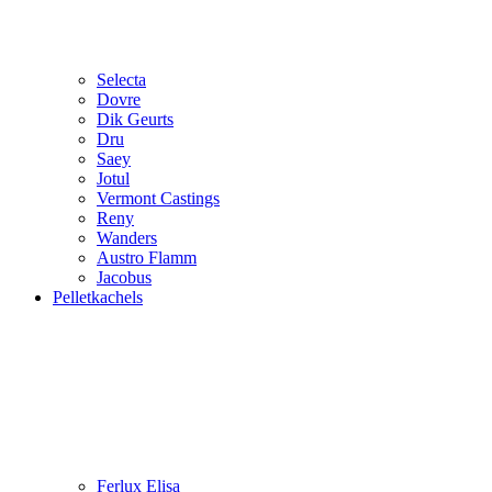
Selecta
Dovre
Dik Geurts
Dru
Saey
Jotul
Vermont Castings
Reny
Wanders
Austro Flamm
Jacobus
Pelletkachels
Ferlux Elisa