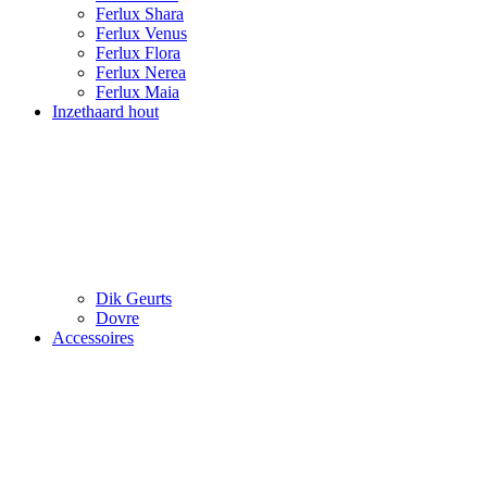
Ferlux Shara
Ferlux Venus
Ferlux Flora
Ferlux Nerea
Ferlux Maia
Inzethaard hout
Dik Geurts
Dovre
Accessoires