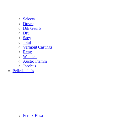
Selecta
Dovre
Dik Geurts
Dru
Saey
Jotul
Vermont Castings
Reny
Wanders
Austro Flamm
Jacobus
Pelletkachels
Ferlux Elisa