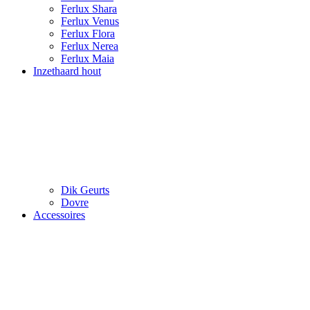
Ferlux Shara
Ferlux Venus
Ferlux Flora
Ferlux Nerea
Ferlux Maia
Inzethaard hout
Dik Geurts
Dovre
Accessoires