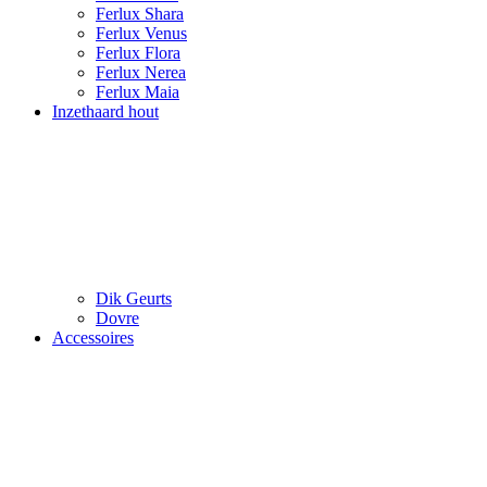
Ferlux Shara
Ferlux Venus
Ferlux Flora
Ferlux Nerea
Ferlux Maia
Inzethaard hout
Dik Geurts
Dovre
Accessoires