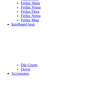
Ferlux Shara
Ferlux Venus
Ferlux Flora
Ferlux Nerea
Ferlux Maia
Inzethaard hout
Dik Geurts
Dovre
Accessoires