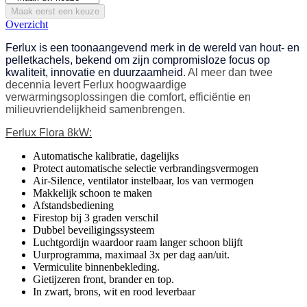
Maak eerst een keuze
Overzicht
Ferlux is een toonaangevend merk in de wereld van hout- en
pelletkachels, bekend om zijn compromisloze focus op
kwaliteit, innovatie en duurzaamheid
. Al meer dan twee
decennia levert Ferlux hoogwaardige
verwarmingsoplossingen die comfort, efficiëntie en
milieuvriendelijkheid samenbrengen.
Ferlux Flora 8kW:
Automatische kalibratie, dagelijks
Protect automatische selectie verbrandingsvermogen
Air-Silence, ventilator instelbaar, los van vermogen
Makkelijk schoon te maken
Afstandsbediening
Firestop bij 3 graden verschil
Dubbel beveiligingssysteem
Luchtgordijn waardoor raam langer schoon blijft
Uurprogramma, maximaal 3x per dag aan/uit.
Vermiculite binnenbekleding.
Gietijzeren front, brander en top.
In zwart, brons, wit en rood leverbaar