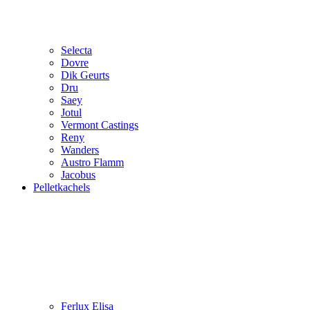
Selecta
Dovre
Dik Geurts
Dru
Saey
Jotul
Vermont Castings
Reny
Wanders
Austro Flamm
Jacobus
Pelletkachels
Ferlux Elisa