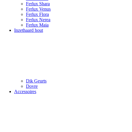
Ferlux Shara
Ferlux Venus
Ferlux Flora
Ferlux Nerea
Ferlux Maia
Inzethaard hout
Dik Geurts
Dovre
Accessoires